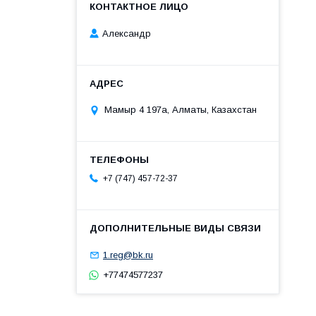
Александр
Мамыр 4 197а, Алматы, Казахстан
+7 (747) 457-72-37
1.reg@bk.ru
+77474577237