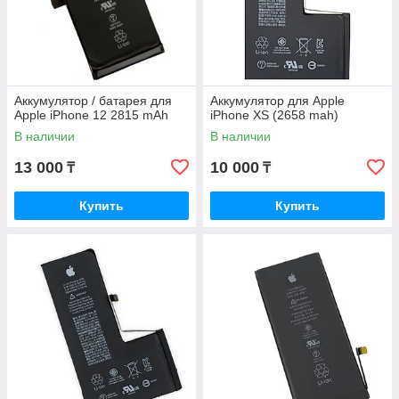
Аккумулятор / батарея для
Аккумулятор для Apple
Apple iPhone 12 2815 mAh
iPhone XS (2658 mah)
В наличии
В наличии
13 000
10 000
₸
₸
Купить
Купить