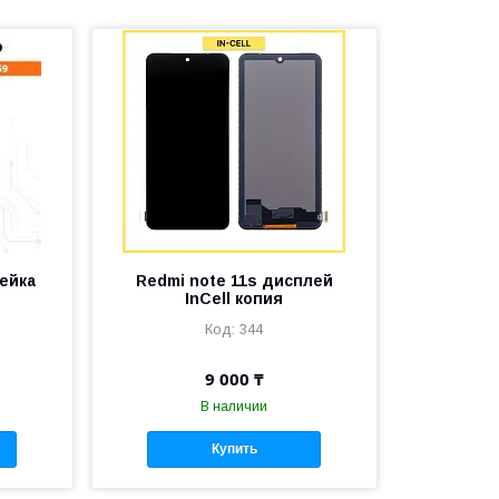
рейка
Redmi note 11s дисплей
InCell копия
344
9 000 ₸
В наличии
Купить