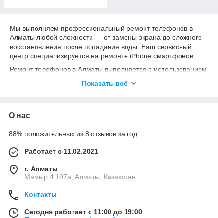
Мы выполняем профессиональный ремонт телефонов в
Алматы любой сложности — от замены экрана до сложного
восстановления после попадания воды. Наш сервисный
центр специализируется на ремонте iPhone смартфонов.
Ремонт телефонов в Алматы выполняется с использованием
оригинальных и качественных комплектующих, что
Показать всё
обеспечивает стабильную работу устройства после ремонта.
Большинство работ занимает от 30 до 60 минут, без потери
данных и с гарантией на все виды услуг.
О нас
Если вам нужен надежный ремонт смартфонов в Алматы —
мы предложим оптимальное решение по цене и срокам.
88% положительных из 8 отзывов за год
---
Работает с 11.02.2021
🔧 Услуги по ремонту телефонов в Алматы
г. Алматы
Мамыр 4 197а, Алматы, Казахстан
Мы выполняем все виды ремонта телефонов:
замена экрана (дисплея)
Контакты
замена батареи (аккумулятора)
Сегодня работает с 11:00 до 19:00
замена камеры (фронтальной и основной)