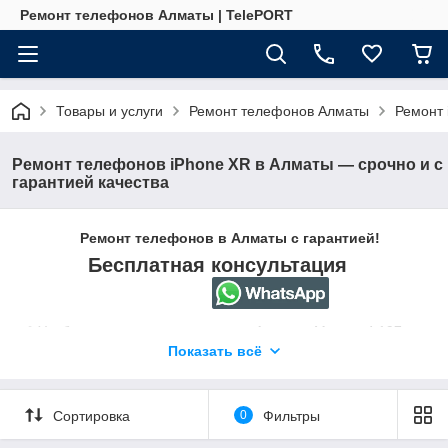
Ремонт телефонов Алматы | TelePORT
Товары и услуги
Ремонт телефонов Алматы
Ремонт 
Ремонт телефонов iPhone XR в Алматы — срочно и с
гарантией качества
Ремонт телефонов в Алматы с гарантией!
Бесплатная консультация
📍 Удобное расположение сервиса Алматы, Мамыр 4 197-а,
2 ЭТАЖ, 3 БУТИК, Телепорт сервис
Показать всё
📞 Звоните или пишите — вернём вашему устройству
идеальный вид!
+77474577237
Сортировка
0
Фильтры