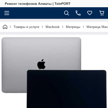
Ремонт телефонов Алматы | TelePORT
Товары и услуги
Macbook
Матрицы
Матрица Macb