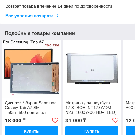
Возврат товара в течение 14 дней по договоренности
Все условия возврата
Подобные товары компании
Дисплей \ Экран Samsung
Матрица для ноутбука
Мат
Galaxy Tab A7 SM-
17.3" BOE, NT173WDM-
A00 
T505\Т500 оригинал
N23, 1600x900 HD+, LED,
389.88×236.52 mm, Grade
18 000
31 000
12 
₸
₸
A- новая с гарантией
Купить
Купить