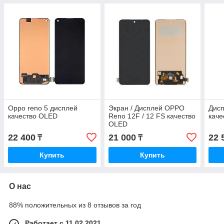
Oppo reno 5 дисплей
Экран / Дисплей OPPO
Дисп
качество OLED
Reno 12F / 12 FS качество
каче
OLED
22 400
21 000
22 
₸
₸
Купить
Купить
О нас
88% положительных из 8 отзывов за год
Работает с 11.02.2021