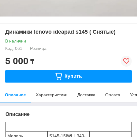
Динамики lenovo ideapad s145 ( Снятые)
В наличии
Код: 061
Розница
5 000
₸
Купить
Описание
Характеристики
Доставка
Оплата
Усл
Описание
Модель
S145-15IWL L340-