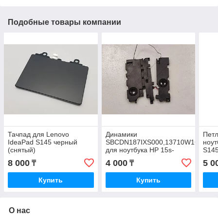
Подобные товары компании
Тачпад для Lenovo
Динамики
Петл
IdeaPad S145 черный
SBCDN187IXS000,13710W1G
ноут
(снятый)
для ноутбука HP 15s-
S145
eq1319ur снятый
8 000
4 000
5 0
₸
₸
оригинал
Купить
Купить
О нас