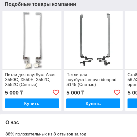
Подобные товары компании
Петли для ноутбука Asus
Петли для
Стой
X550C, X550E, X552C,
ноутбука Lenovo ideapad
56 A
X552C (Снятые)
S145 (Снятые)
ориг
5 000
5 000
5 0
₸
₸
Купить
Купить
О нас
88% положительных из 8 отзывов за год