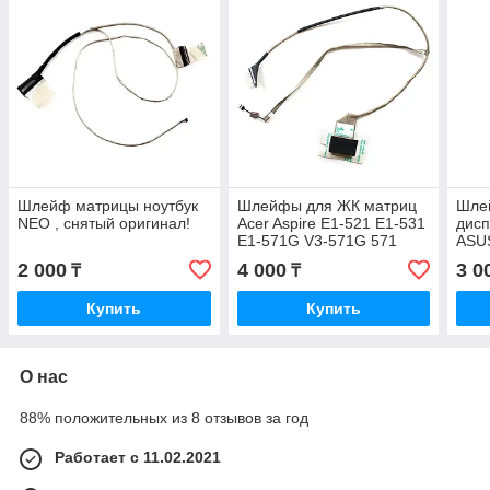
Шлейф матрицы ноутбук
Шлейфы для ЖК матриц
Шлей
NEO , снятый оригинал!
Acer Aspire E1-521 E1-531
дисп
E1-571G V3-571G 571
ASU
DC02001FO10
2 000
4 000
3 0
₸
₸
DC02001F01 40pin
(Снятый)
Купить
Купить
О нас
88% положительных из 8 отзывов за год
Работает с 11.02.2021