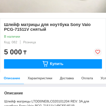
Шлейф матрицы для ноутбука Sony Vaio
PCG-71511V снятый
В наличии
Код: 082
Розница
5 000
₸
Купить
Описание
Характеристики
Доставка
Оплата
Усл
Описание
Шлейф матрицы LTDD0NE8LC020101204 REV: 3A для
ноутбука Sony Vaio PCG-71511V VPCEF4E1R