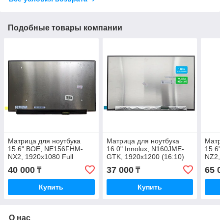
Подобные товары компании
Матрица для ноутбука
Матрица для ноутбука
Матр
15.6" BOE, NE156FHM-
16.0" Innolux, N160JME-
15.6
NX2, 1920x1080 Full
GTK, 1920x1200 (16:10)
NZ2,
HD,120 Hz, LED новая с
FullHD+,144 Hz (10 bit)
IPS,
40 000
37 000
65 
₸
₸
гарантией
новая с гарантией
mm н
Купить
Купить
О нас