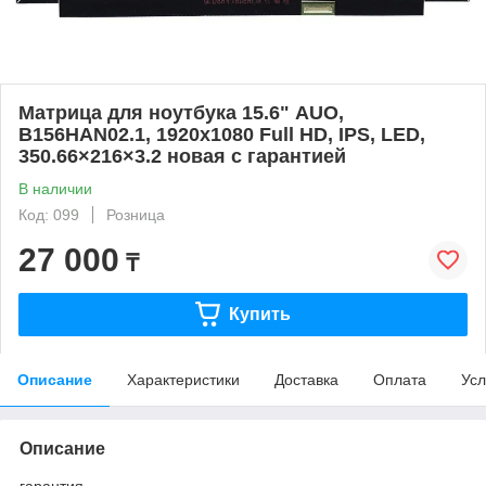
Матрица для ноутбука 15.6" AUO,
B156HAN02.1, 1920x1080 Full HD, IPS, LED,
350.66×216×3.2 новая с гарантией
В наличии
Код: 099
Розница
27 000
₸
Купить
Описание
Характеристики
Доставка
Оплата
Усл
Описание
гарантия