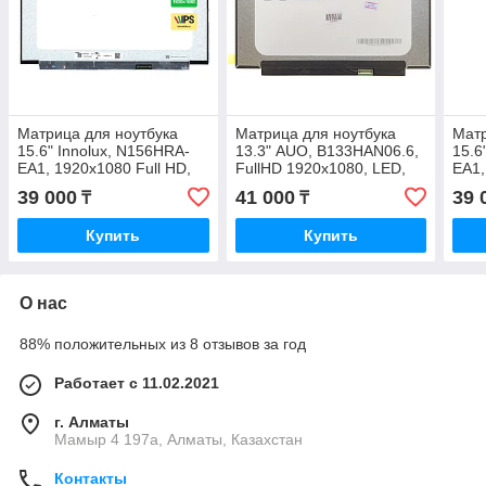
Матрица для ноутбука
Матрица для ноутбука
Матр
15.6" Innolux, N156HRA-
13.3" AUO, B133HAN06.6,
15.6
EA1, 1920x1080 Full HD,
FullHD 1920x1080, LED,
EA1,
IPS,144 Hz, LED
300.26 × 188.25 новая с
IPS,
39 000
41 000
39 
₸
₸
350.66×216 новая с
гарантией
350.
гарантией
Купить
Купить
О нас
88% положительных из 8 отзывов за год
Работает с 11.02.2021
г. Алматы
Мамыр 4 197а, Алматы, Казахстан
Контакты