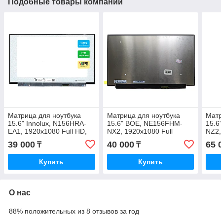
Подобные товары компании
Матрица для ноутбука
Матрица для ноутбука
Матр
15.6" Innolux, N156HRA-
15.6" BOE, NE156FHM-
15.6
EA1, 1920x1080 Full HD,
NX2, 1920x1080 Full
NZ2,
IPS,144 Hz, LED
HD,120 Hz, LED новая с
IPS,
39 000
40 000
65 
₸
₸
350.66×216 новая с
гарантией
mm н
гарантией
Купить
Купить
О нас
88% положительных из 8 отзывов за год