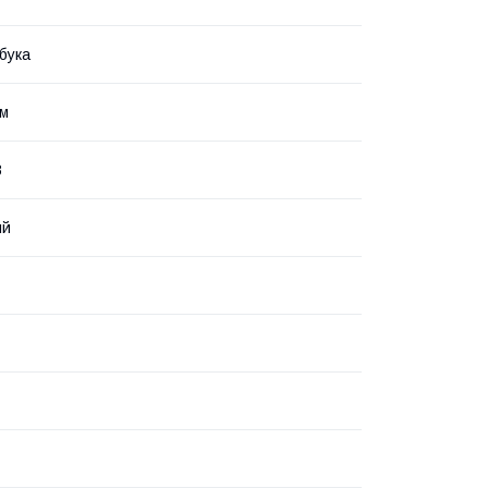
бука
йм
8
ый