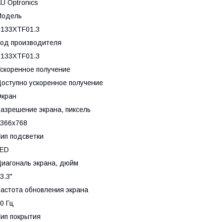
U Optronics
Модель
133XTF01.3
од производителя
133XTF01.3
скоренное получение
оступно ускоренное получение
Экран
азрешение экрана, пиксель
366x768
ип подсветки
LED
иагональ экрана, дюйм
3.3"
астота обновления экрана
0 Гц
ип покрытия