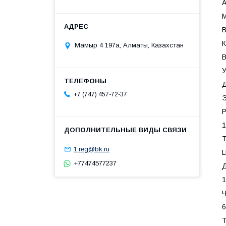
A
B
К
Мамыр 4 197а, Алматы, Казахстан
B
У
Д
+7 (747) 457-72-37
Р
1
Т
1.reg@bk.ru
+77474577237
Д
1
Ч
6
Т