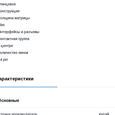
лянцевое
онструкция
Толщина матрицы
lim
Интерфейсы и разъемы
онтактная группа
 центре
оличество пинов
4 pin
арактеристики
Основные
трана производитель
Китай