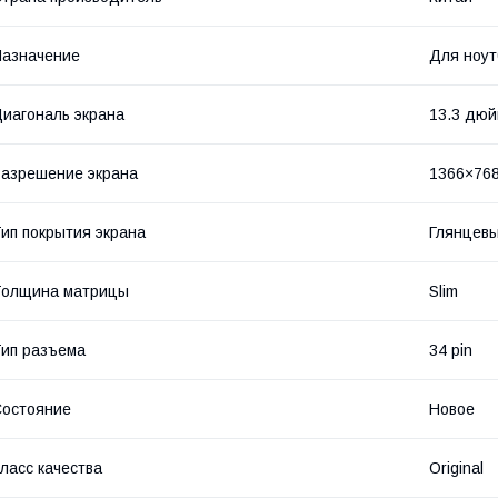
азначение
Для ноут
иагональ экрана
13.3 дю
азрешение экрана
1366×76
ип покрытия экрана
Глянцев
Толщина матрицы
Slim
ип разъема
34 pin
остояние
Новое
ласс качества
Original