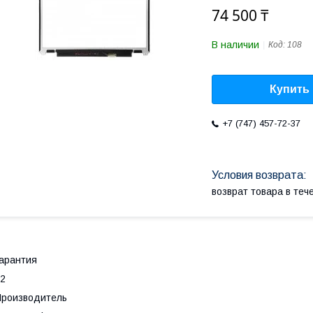
74 500 ₸
В наличии
Код:
108
Купить
+7 (747) 457-72-37
возврат товара в те
арантия
2
роизводитель