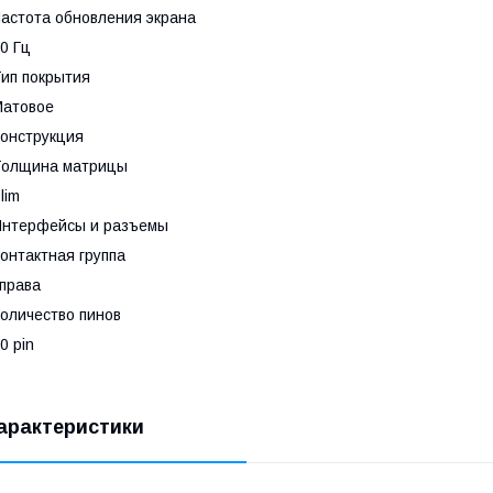
астота обновления экрана
0 Гц
ип покрытия
Матовое
онструкция
Толщина матрицы
lim
Интерфейсы и разъемы
онтактная группа
права
оличество пинов
0 pin
арактеристики