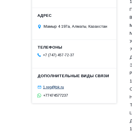
1
П
Мамыр 4 197а, Алматы, Казахстан
У
?
+7 (747) 457-72-37
Д
Р
1
1.reg@bk.ru
С
+77474577237
Т
Д
1