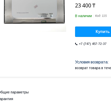
23 400 ₸
В наличии
Код:
115
Купить
+7 (747) 457-72-37
возврат товара в те
Общие параметры
арантия