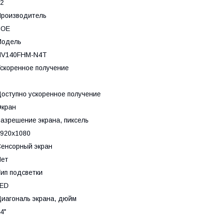
2
роизводитель
BOE
Модель
NV140FHM-N4T
скоренное получение
оступно ускоренное получение
Экран
азрешение экрана, пиксель
920x1080
енсорный экран
Нет
ип подсветки
LED
иагональ экрана, дюйм
4"