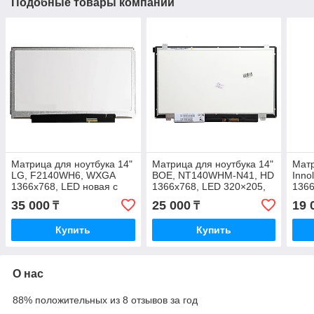
Подобные товары компании
Матрица для ноутбука 14"
Матрица для ноутбука 14"
Матр
LG, F2140WH6, WXGA
BOE, NT140WHM-N41, HD
Inno
1366x768, LED новая с
1366x768, LED 320×205,
1366
гарантией
U/D новая с гарантией
нова
35 000
25 000
19 
₸
₸
Купить
Купить
О нас
88% положительных из 8 отзывов за год