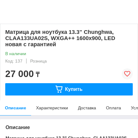
Матрица для ноутбука 13.3" Chunghwa,
CLAA133UA02S, WXGA++ 1600х900, LED
новая с гарантией
В наличии
Код: 137
Розница
27 000
₸
Купить
Описание
Характеристики
Доставка
Оплата
Усл
Описание
Матрица для ноутбука 13.3" Chunghwa, CLAA133UA02S,