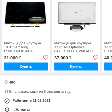
Матрица для ноутбука
Матрица для ноутбука
Матр
13.3" Samsung,
17.3" AU Optronics,
13.3
LSN133KL01-801,
B173RTN03.0, WXGA++
LTD
WXGA++ 1600х900, IPS,
1600x900, LED,
1280
31 000
37 000
40 
₸
₸
LED новая с гарантией
389.88×236.52 новая с
гара
гарантией
Купить
Купить
О нас
88% положительных из 8 отзывов за год
Работает с 11.02.2021
г. Алматы