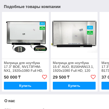
Подобные товары компании
Матрица для ноутбука
Матрица для ноутбука
Матр
17.3" BOE, NV173FHM-
15.6" AUO, B156HAN13.1,
17.3
NX1, 1920x1080 Full HD,
1920x1080 Full HD, 120
B17
120 Hz, 389.89×238.3
Hz, LED новая с
1600
50 000
29 500
37 
₸
₸
новая с гарантией
гарантией
389.
гара
Купить
Купить
О нас