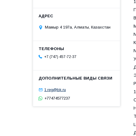
1
П
Мамыр 4 197а, Алматы, Казахстан
К
+7 (747) 457-72-37
У
Д
Р
1.reg@bk.ru
1
+77474577237
С
Т
Д