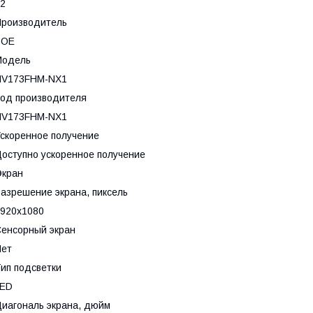
2
роизводитель
BOE
Модель
NV173FHM-NX1
од производителя
NV173FHM-NX1
скоренное получение
оступно ускоренное получение
Экран
азрешение экрана, пиксель
920x1080
енсорный экран
Нет
ип подсветки
LED
иагональ экрана, дюйм