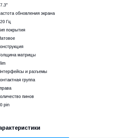
7.3"
астота обновления экрана
20 Гц
ип покрытия
Матовое
онструкция
Толщина матрицы
lim
Интерфейсы и разъемы
онтактная группа
права
оличество пинов
0 pin
арактеристики