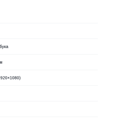
бука
йм
(1920×1080)