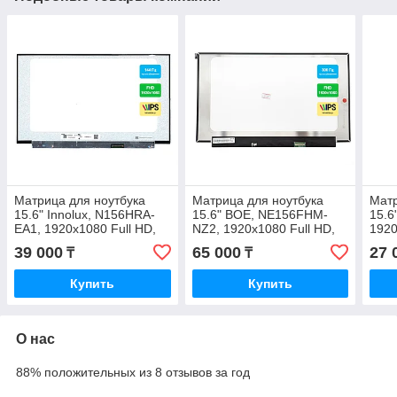
Матрица для ноутбука
Матрица для ноутбука
Матр
15.6" Innolux, N156HRA-
15.6" BOE, NE156FHM-
15.6
EA1, 1920x1080 Full HD,
NZ2, 1920x1080 Full HD,
1920
IPS,144 Hz, LED
IPS, 300 Hz 350.66×216.68
LED,
39 000
65 000
27 
₸
₸
350.66×216 новая с
mm новая с гарантией
нова
гарантией
Купить
Купить
О нас
88% положительных из 8 отзывов за год