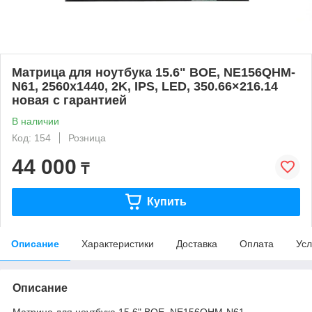
Матрица для ноутбука 15.6" BOE, NE156QHM-
N61, 2560x1440, 2K, IPS, LED, 350.66×216.14
новая с гарантией
В наличии
Код: 154
Розница
44 000
₸
Купить
Описание
Характеристики
Доставка
Оплата
Усл
Описание
Матрица для ноутбука 15.6" BOE, NE156QHM-N61,