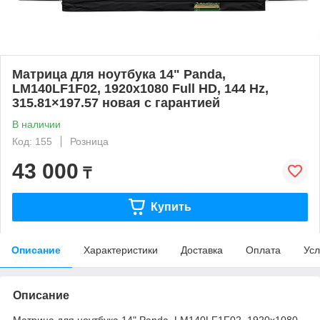
Матрица для ноутбука 14" Panda,
LM140LF1F02, 1920x1080 Full HD, 144 Hz,
315.81×197.57 новая с гарантией
В наличии
Код: 155
Розница
43 000
₸
Купить
Описание
Характеристики
Доставка
Оплата
Усл
Описание
Матрица для ноутбука 14" Panda, LM140LF1F02, 1920x1080