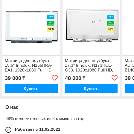
Матрица для ноутбука
Матрица для ноутбука
Матр
15.6" Innolux, N156HRA-
17.3" Innolux, N173HCE-
AU O
EA1, 1920x1080 Full HD,
G33, 1920x1080 Full HD,
B140
IPS,144 Hz, LED
IPS, 144 Hz, LED новый с
Full
39 000
48 000
39 
₸
₸
350.66×216 новая с
гарантией
с га
гарантией
Купить
Купить
О нас
88% положительных из 8 отзывов за год
Работает с 11.02.2021