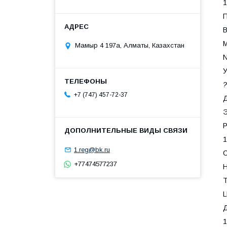
1
П
Мамыр 4 197а, Алматы, Казахстан
N
У
?
+7 (747) 457-72-37
Д
Р
1
1.reg@bk.ru
С
+77474577237
Т
Д
1