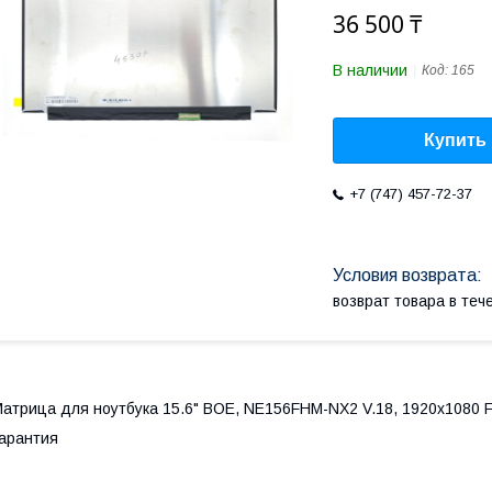
36 500 ₸
В наличии
Код:
165
Купить
+7 (747) 457-72-37
возврат товара в те
атрица для ноутбука 15.6" BOE, NE156FHM-NX2 V.18, 1920x1080 Fu
арантия