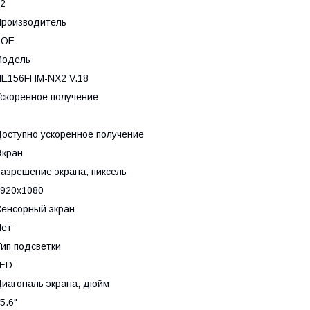
2
роизводитель
BOE
Модель
E156FHM-NX2 V.18
скоренное получение
оступно ускоренное получение
Экран
азрешение экрана, пиксель
920x1080
енсорный экран
Нет
ип подсветки
LED
иагональ экрана, дюйм
5.6"