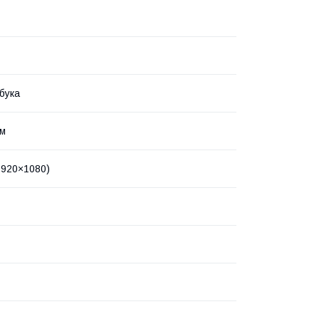
бука
йм
(1920×1080)