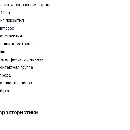
астота обновления экрана
44 Гц
ип покрытия
Матовое
онструкция
Толщина матрицы
lim
Интерфейсы и разъемы
онтактная группа
права
оличество пинов
0 pin
арактеристики