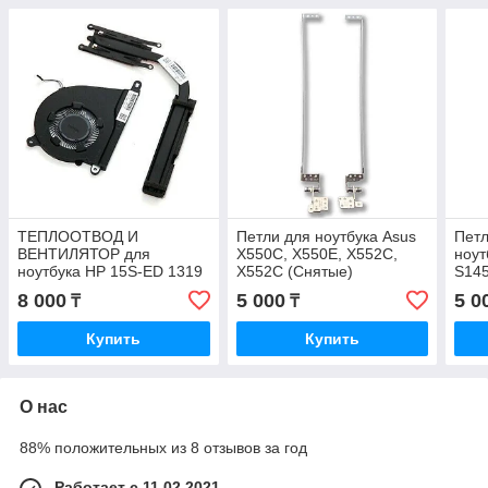
ТЕПЛООТВОД И
Петли для ноутбука Asus
Петл
ВЕНТИЛЯТОР для
X550C, X550E, X552C,
ноут
ноутбука HP 15S-ED 1319
X552C (Снятые)
S145
L68134-001 L68132-001
8 000
5 000
5 0
₸
₸
снятый оригинал
Купить
Купить
О нас
88% положительных из 8 отзывов за год
Работает с 11.02.2021