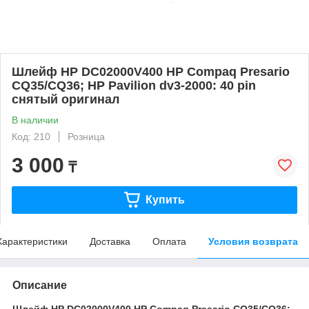
Шлейф HP DC02000V400 HP Compaq Presario
CQ35/CQ36; HP Pavilion dv3-2000: 40 pin
снятый оригинал
В наличии
Код: 210
Розница
3 000
₸
Купить
Характеристики
Доставка
Оплата
Условия возврата
Описание
Шлейф HP DC02000V400 HP Compaq Presario CQ35/CQ36;