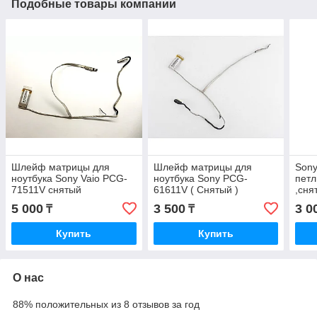
Подобные товары компании
Шлейф матрицы для
Шлейф матрицы для
Sony
ноутбука Sony Vaio PCG-
ноутбука Sony PCG-
петл
71511V снятый
61611V ( Снятый )
,сня
5 000
3 500
3 0
₸
₸
Купить
Купить
О нас
88% положительных из 8 отзывов за год