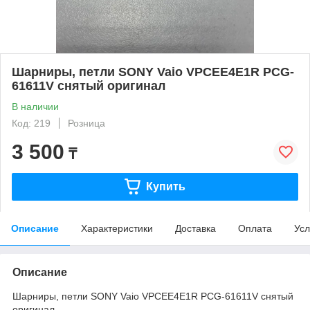
Шарниры, петли SONY Vaio VPCEE4E1R PCG-
61611V снятый оригинал
В наличии
Код: 219
Розница
3 500
₸
Купить
Описание
Характеристики
Доставка
Оплата
Усл
Описание
Шарниры, петли SONY Vaio VPCEE4E1R PCG-61611V снятый
оригинал