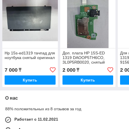
Hp 15s-ed1319 тачпад для
Доп. плата HP 15S-ED
Для 
ноутбука снятый оригинал
1319 DAOOP5TH6CO,
1319
3L0P5RB0020, снятый
9156
оригинал
7 000
2 000
2 0
₸
₸
Купить
Купить
О нас
88% положительных из 8 отзывов за год
Работает с 11.02.2021