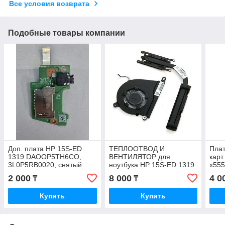
Все условия возврата
Подобные товары компании
Доп. плата HP 15S-ED
ТЕПЛООТВОД И
Плат
1319 DAOOP5TH6CO,
ВЕНТИЛЯТОР для
карт
3L0P5RB0020, снятый
ноутбука HP 15S-ED 1319
x55
оригинал
L68134-001 L68132-001
60N
2 000
8 000
4 0
₸
₸
снятый оригинал
ориг
Купить
Купить