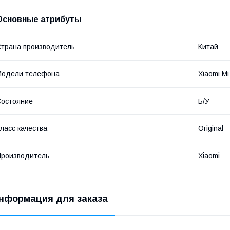
Основные атрибуты
трана производитель
Китай
Модели телефона
Xiaomi Mi
остояние
Б/У
ласс качества
Original
роизводитель
Xiaomi
нформация для заказа