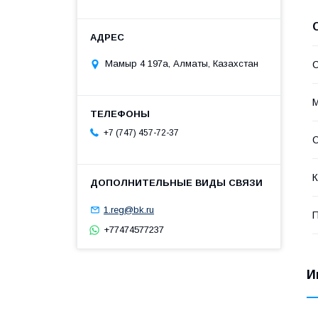
Мамыр 4 197а, Алматы, Казахстан
С
+7 (747) 457-72-37
С
К
1.reg@bk.ru
П
+77474577237
И