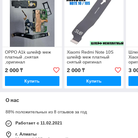
OPPO A1k шлейф меж
Xiaomi Redmi Note 10S
Шле
платный ,снятая
шлейф меж платный
Xiao
,оригинал
снятый оригинал
ориг
2 000
2 000
3 0
₸
₸
Купить
Купить
О нас
88% положительных из 8 отзывов за год
Работает с 11.02.2021
г. Алматы