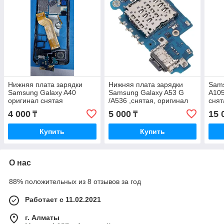
Нижняя плата зарядки
Нижняя плата зарядки
Sams
Samsung Galaxy A40
Samsung Galaxy A53 G
A105
оригинал снятая
/A536 ,снятая, оригинал
снят
4 000
5 000
15 
₸
₸
Купить
Купить
О нас
88% положительных из 8 отзывов за год
Работает с 11.02.2021
г. Алматы