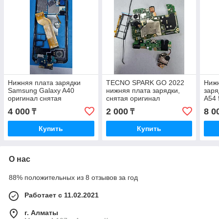
Нижняя плата зарядки
TECNO SPARK GO 2022
Нижн
Samsung Galaxy A40
нижняя плата зарядки,
заря
оригинал снятая
снятая оригинал
A54 
ориг
4 000
2 000
8 0
₸
₸
Купить
Купить
О нас
88% положительных из 8 отзывов за год
Работает с 11.02.2021
г. Алматы