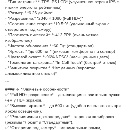
- *Тип матрицы:* *LTPS IPS LCD* (улучшенная версия IPS с
низким энергопотреблением)
- *Размер:* *6.26 дюйма*
- *Разрешение:* *2340 × 1080 (Full HD+)*
- *Соотношение сторон:* *19.5:9* (удлиненный экран с
отверстием под камеру)
- *Плотность пикселей:* *~412 PPI* (очень четкое
изображение)
- *Частота обновления:* *60 Гц* (стандартная)
- *Яркость:* *до 600 нит* (пиковая, комфортно на солнце)
- *Цветовой охват:* *~96% NTSC* (насыщенные цвета)
- *Технология тачскрина:* *In-Cell Touch* (быстрый отклик)
- *Защитное покрытие:* *Нет данных (вероятно,
алюмосиликатное стекло)*
---
#### 🔹 *Ключевые особенности*
✅ *Full HD+ разрешение* – детализация значительно лучше,
чем у HD+ экранов.
✅ *Высокая яркость* – до 600 нит (удобно использовать при
ярком освещении).
✅ *Реалистичная цветопередача* – хорошая калибровка
(режимы "Яркий" и "Стандартный").
✅ *Отверстие под камеру* – минимальные рамки,