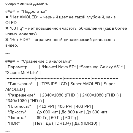
современный дизайн.
#### 🔹 *Недостатки*
❌ *Нет AMOLED* – черный цвет не такой глубокий, как в
OLED.
❌ *60 Гц* – нет повышенной частоты обновления (как в более
новых моделях).
❌ *Нет HDR* – ограниченный динамический диапазон в
видео.
---
#### 🔹 *Сравнение с аналогами*
| Параметр | *Huawei Nova 5T* | *Samsung Galaxy A51* |
*Xiaomi Mi 9 Lite* |
|-------------------|------------------|------------------|------------------|
| *Тип экрана* | LTPS IPS LCD | Super AMOLED | Super
AMOLED |
| *Разрешение* | 2340×1080 (FHD+) | 2400×1080 (FHD+) |
2340×1080 (FHD+) |
| *Плотность* | 412 PPI | 405 PPI | 403 PPI |
| *Яркость* | До 600 нит | До 800 нит | До 600 нит |
| *Частота* | 60 Гц | 60 Гц | 60 Гц |
| *HDR* | Нет | Да (HDR10+) | Да (HDR10) |
---