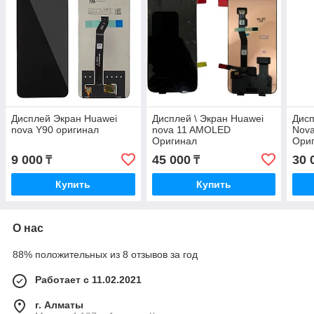
Дисплей Экран Huawei
Дисплей \ Экран Huawei
Дисп
nova Y90 оригинал
nova 11 AMOLED
Nov
Оригинал
Ори
9 000
45 000
30 
₸
₸
Купить
Купить
О нас
88% положительных из 8 отзывов за год
Работает с 11.02.2021
г. Алматы