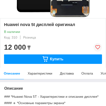
Huawei nova 5t дисплей оригинал
В наличии
Код: 310
Розница
12 000
₸
Купить
Описание
Характеристики
Доставка
Оплата
Усл
Описание
### *Huawei Nova 5T - Характеристики и описание дисплея*
#### 🔹 *Основные параметры экрана*