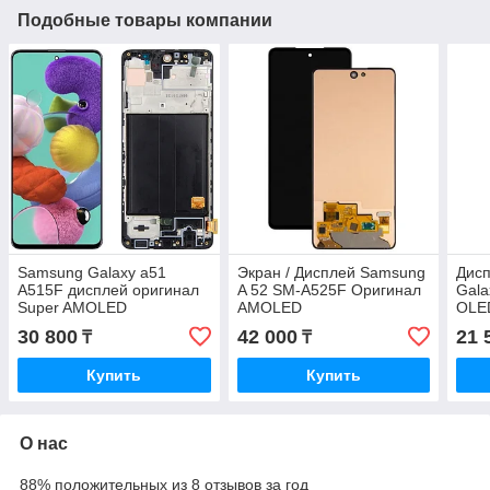
Подобные товары компании
Samsung Galaxy a51
Экран / Дисплей Samsung
Дис
A515F дисплей оригинал
A 52 SM-A525F Оригинал
Gala
Super AMOLED
AMOLED
OLE
30 800
42 000
21 
₸
₸
Купить
Купить
О нас
88% положительных из 8 отзывов за год