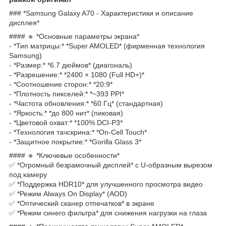
### *Samsung Galaxy A70 - Характеристики и описание
дисплея*
#### 🔹 *Основные параметры экрана*
- *Тип матрицы:* *Super AMOLED* (фирменная технология
Samsung)
- *Размер:* *6.7 дюймов* (диагональ)
- *Разрешение:* *2400 × 1080 (Full HD+)*
- *Соотношение сторон:* *20:9*
- *Плотность пикселей:* *~393 PPI*
- *Частота обновления:* *60 Гц* (стандартная)
- *Яркость:* *до 800 нит* (пиковая)
- *Цветовой охват:* *100% DCI-P3*
- *Технология тачскрина:* *On-Cell Touch*
- *Защитное покрытие:* *Gorilla Glass 3*
#### 🔹 *Ключевые особенности*
✅ *Огромный безрамочный дисплей* с U-образным вырезом
под камеру
✅ *Поддержка HDR10* для улучшенного просмотра видео
✅ *Режим Always On Display* (AOD)
✅ *Оптический сканер отпечатков* в экране
✅ *Режим синего фильтра* для снижения нагрузки на глаза