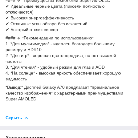
#### 🔹 *Преимущества технологии Super AMOLED*
✔ Идеальные черные цвета (пиксели полностью
отключаются)
✔ Высокая энергоэффективность
✔ Отличные углы обзора без искажений
✔ Быстрый отклик сенсор
#### 🔹 *Рекомендации по использованию*
1. *Для мультимедиа* - идеален благодаря большому
размеру и HDR10
2. *Для игр* - хорошая цветопередача, но нет высокой
частоты
3. *Для чтения* - удобный режим для глаз и AOD
4. *На солнце* - высокая яркость обеспечивает хорошую
видимость
*Вывод:* Дисплей Galaxy A70 предлагает *премиальное
качество изображения* с характерными преимуществами
Super AMOLED.
Скрыть
Характеристики