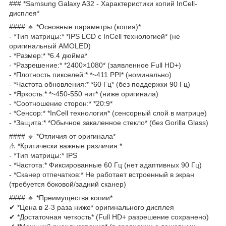
### *Samsung Galaxy A32 - Характеристики копий InCell-
дисплея*
#### 🔹 *Основные параметры (копия)*
- *Тип матрицы:* *IPS LCD с InCell технологией* (не
оригинальный AMOLED)
- *Размер:* *6.4 дюйма*
- *Разрешение:* *2400×1080* (заявленное Full HD+)
- *Плотность пикселей:* *~411 PPI* (номинально)
- *Частота обновления:* *60 Гц* (без поддержки 90 Гц)
- *Яркость:* *~450-550 нит* (ниже оригинала)
- *Соотношение сторон:* *20:9*
- *Сенсор:* *InCell технология* (сенсорный слой в матрице)
- *Защита:* *Обычное закаленное стекло* (без Gorilla Glass)
#### 🔹 *Отличия от оригинала*
⚠ *Критически важные различия:*
- *Тип матрицы:* IPS
- *Частота:* Фиксированные 60 Гц (нет адаптивных 90 Гц)
- *Сканер отпечатков:* Не работает встроенный в экран
(требуется боковой/задний сканер)
#### 🔹 *Преимущества копии*
✔ *Цена в 2-3 раза ниже* оригинального дисплея
✔ *Достаточная четкость* (Full HD+ разрешение сохранено)