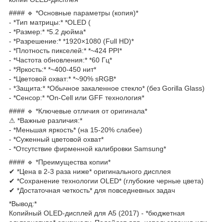
#### 🔹 *Основные параметры (копия)*
- *Тип матрицы:* *OLED (
- *Размер:* *5.2 дюйма*
- *Разрешение:* *1920×1080 (Full HD)*
- *Плотность пикселей:* *~424 PPI*
- *Частота обновления:* *60 Гц*
- *Яркость:* *~400-450 нит*
- *Цветовой охват:* *~90% sRGB*
- *Защита:* *Обычное закаленное стекло* (без Gorilla Glass)
- *Сенсор:* *On-Cell или GFF технология*
#### 🔹 *Ключевые отличия от оригинала*
⚠ *Важные различия:*
- *Меньшая яркость* (на 15-20% слабее)
- *Суженный цветовой охват*
- *Отсутствие фирменной калибровки Samsung*
#### 🔹 *Преимущества копии*
✔ *Цена в 2-3 раза ниже* оригинального дисплея
✔ *Сохранение технологии OLED* (глубокие черные цвета)
✔ *Достаточная четкость* для повседневных задач
*Вывод:*
Копийный OLED-дисплей для A5 (2017) - *бюджетная