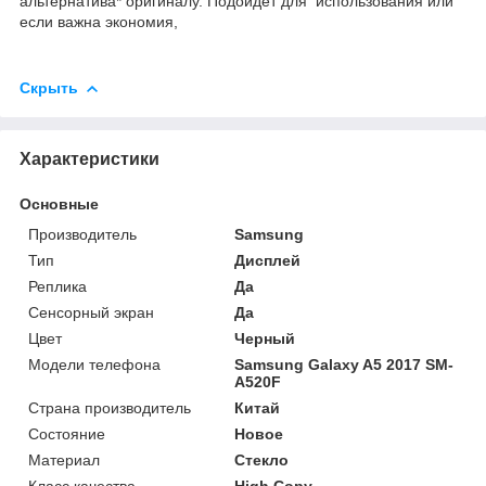
альтернатива* оригиналу. Подойдет для использования или
если важна экономия,
Скрыть
Характеристики
Основные
Производитель
Samsung
Тип
Дисплей
Реплика
Да
Сенсорный экран
Да
Цвет
Черный
Модели телефона
Samsung Galaxy A5 2017 SM-
A520F
Страна производитель
Китай
Состояние
Новое
Материал
Стекло
Класс качества
High Copy