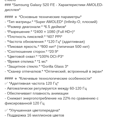
### *Samsung Galaxy S20 FE - Характеристики AMOLED-
дисплея*
#### 🔹 *Основные технические параметры*
- *Тип матрицы:* *Super AMOLED* (Infinity-O, плоский)
- *Размер диагонали:* *6.5 дюймов*
- *Разрешение:* *2400 × 1080 (Full HD+)*
- *Плотность пикселей:* *407 PPI*
- *Частота обновления:* *120 Гц* (адаптивная)
- *Пиковая яркость:* *800 нит* (типичная 500 нит)
- *Соотношение сторон:* *20:9*
- *Цветовой охват:* *100% DCI-P3*
- *Время отклика:* *1 мс*
- *Защитное стекло:* *Gorilla Glass 3*
- *Сканер отпечатков:* *Оптический, встроенный в экран*
#### 🔹 *Ключевые технологические особенности*
✅ *Адаптивная частота 120 Гц*
- Автоматически регулируется между 60-120 Гц
- Обеспечивает плавность анимации
- Снижает энергопотребление на 22% по сравнению с
фиксированной 120 Гц
✅ *Улучшенная цветопередача*
- Поддержка 16 миллионов цветов