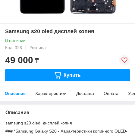
Samsung s20 oled дисплей копия
В наличии
Код: 326
Розница
49 000
₸
Купить
Описание
Характеристики
Доставка
Оплата
Усл
Описание
samsung s20 oled дисплей копия
### *Samsung Galaxy S20 - Характеристики копийного OLED-