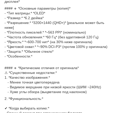
дисплея*
#### 🔹 *Основные параметры (копия)*
- *Тип матрицы:* *OLED*
- *Размер:* *6.2 дюйма*
- *Разрешение:* *3200×1440 (QHD+)* [реальное может быть
ниже]
- *Плотность пикселей:* *~563 PPI* (номинально)
- *Частота обновления:* *60 Гц* (без адаптивной 120 Гц)
- *Яркость:* *~600-700 нит* (на 30% ниже оригинала)
- *Цветовой охват:* *~90% DCI-P3* (против 100% у оригинала)
- *Защита:* *Обычное стекло*
- *Особенности:*
#### 🔹 *Критические отличия от оригинала*
⚠ *Существенные недостатки:*
1. *Качество изображения:*
- Менее точная цветопередача
- Видимое мерцание при низкой яркости (ШИМ ~240Hz)
- Хуже углы обзора (выцветание под наклоном)
2. *Функциональность:*
✔ *Когда выбирать копию:*
- Срочный ремонт при ограниченном бюджете