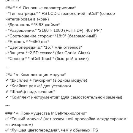
#### *📌 Основные характеристики*
- *Тип матрицы:* *IPS LCD с технологией InCell* (сенсор
интегрирован в экран)
- *Диагональ:* *5.93 дюйма*
- *Разрешение:* *2160 × 1080 (Full HD+), 407 PPI*
- *Соотношение сторон:* *18:9* (безрамочный)
- *Яркость:* *~450 нит*
- *Цветопередача:* *16.7 млн оттенков*
- *Защита:* *2.5D стекло* (без Gorilla Glass)
- *Сенсор:* *InCell Touch* (быстрый отклик)
---
### *🔹 Комплектация модуля*
✔ *Дисплей + тачскрин* (в одном модуле)
✔ *Клейкая рамка* для установки
✔ *Шлейф подключения*
✔ *Комплект инструментов* (для самостоятельной замены)
---
### *🔹 Преимущества InCell-технологии*
✅ *Тонкий модуль* (нет воздушной прослойки между экраном
и тачскрином)
✅ *Лучшая цветопередача*, чем у обычных IPS