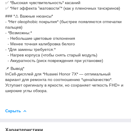
✅ *Высокая чувствительность* касаний
✅ *Нет эффекта "матовости"* (как у пленочных тачскринов)
### *⚠ Важные нюансы*
- *Нет oleophobic покрытия* (быстрее появляются отпечатки
пальцев)
- *Возможны:*
- Небольшие цветовые отклонения
- Менее точная калибровка белого
- *Для замены требуется:*
- Нагрев корпуса (чтобы снять старый модуль)
- Аккуратность (риск повреждения при установке)
📌 Вывод*
InCell-дисплей для *Huawei Honor 7X* — оптимальный
вариант для ремонта по соотношению *цена/качество*.
Уступает оригиналу в яркости, но сохраняет четкость FHD+ и
широкие углы обзора.
Скрыть
Характеристики