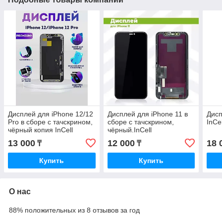
Дисплей для iPhone 12/12
Дисплей для iPhone 11 в
Дисп
Pro в сборе с тачскрином,
сборе с тачскрином,
InCe
чёрный копия InCell
чёрный.InCell
13 000
12 000
18 
₸
₸
Купить
Купить
О нас
88% положительных из 8 отзывов за год