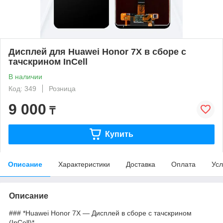
Дисплей для Huawei Honor 7X в сборе с
тачскрином InCell
В наличии
Код: 349
Розница
9 000
₸
Купить
Описание
Характеристики
Доставка
Оплата
Усл
Описание
### *Huawei Honor 7X — Дисплей в сборе с тачскрином
(InCell)*