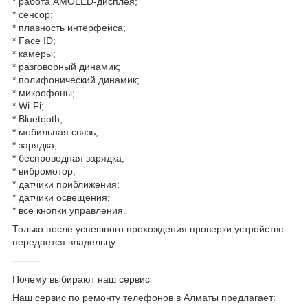
* работа AMOLED-дисплея;
* сенсор;
* плавность интерфейса;
* Face ID;
* камеры;
* разговорный динамик;
* полифонический динамик;
* микрофоны;
* Wi-Fi;
* Bluetooth;
* мобильная связь;
* зарядка;
* беспроводная зарядка;
* вибромотор;
* датчики приближения;
* датчики освещения;
* все кнопки управления.
Только после успешного прохождения проверки устройство
передается владельцу.
⸻
Почему выбирают наш сервис
Наш сервис по ремонту телефонов в Алматы предлагает: