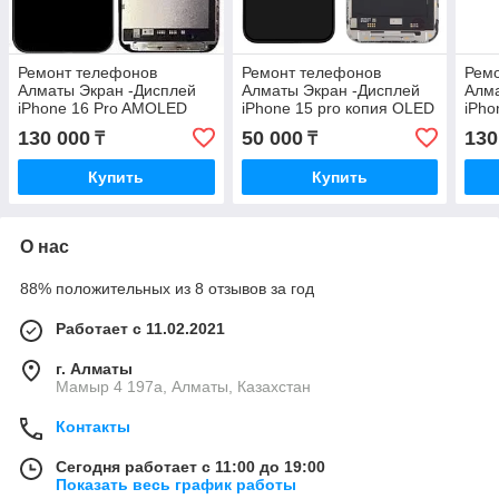
Ремонт телефонов
Ремонт телефонов
Рем
Алматы Экран -Дисплей
Алматы Экран -Дисплей
Алма
iPhone 16 Pro AMOLED
iPhone 15 pro копия OLED
iPho
оригинал с Гарантией
с Гарантией
ориг
130 000
50 000
130
₸
₸
Купить
Купить
О нас
88% положительных из 8 отзывов за год
Работает с 11.02.2021
г. Алматы
Мамыр 4 197а, Алматы, Казахстан
Контакты
Сегодня работает с 11:00 до 19:00
Показать весь график работы