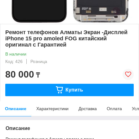
Ремонт телефонов Алматы Экран -Дисплей
iPhone 15 pro amoled FOG китайский
оригинал с Гарантией
В наличии
Код: 426
Розница
80 000
₸
Купить
Описание
Характеристики
Доставка
Оплата
Усл
Описание
Ремонт телефонов в Алматы рядом с вами