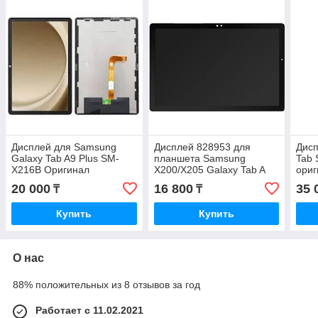
Дисплей для Samsung
Дисплей 828953 для
Дисп
Galaxy Tab A9 Plus SM-
планшета Samsung
Tab 
X216B Оригинал
X200/X205 Galaxy Tab A
ориг
20 000
16 800
35 
₸
₸
Купить
Купить
О нас
88% положительных из 8 отзывов за год
Работает с 11.02.2021