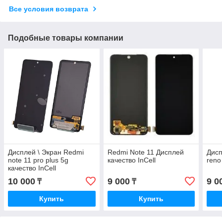
Все условия возврата
Подобные товары компании
Дисплей \ Экран Redmi
Redmi Note 11 Дисплей
Дисп
note 11 pro plus 5g
качество InCell
reno 
качество InCell
10 000
9 000
9 0
₸
₸
Купить
Купить