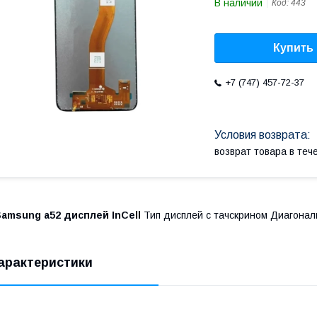
В наличии
Код:
443
Купить
+7 (747) 457-72-37
возврат товара в те
amsung a52 дисплей InCell
Тип дисплей с тачскрином Диагона
арактеристики