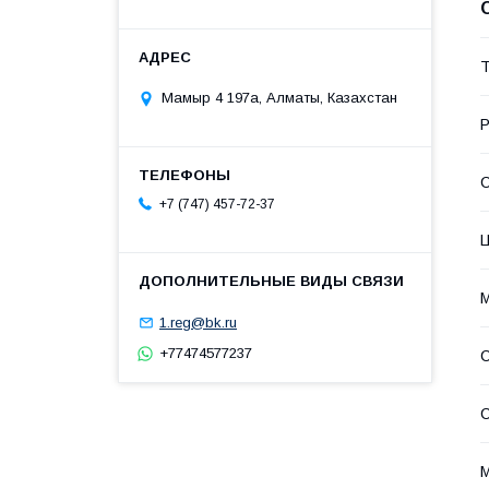
Т
Мамыр 4 197а, Алматы, Казахстан
Р
С
+7 (747) 457-72-37
1.reg@bk.ru
+77474577237
С
С