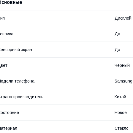
Основные
ип
Дисплей
еплика
Да
енсорный экран
Да
Цвет
Черный
Модели телефона
Samsung
трана производитель
Китай
остояние
Новое
Материал
Стекло