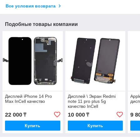
Все условия возврата
Подобные товары компании
Дисплей iPhone 14 Pro
Дисплей \ Экран Redmi
Appl
Max InCell качество
note 11 pro plus 5g
дисп
качество InCell
22 000
10 000
9 8
₸
₸
Купить
Купить