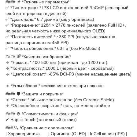
#### 📌 *Основные параметры*
✅ *Тип матрицы:* IPS LCD с технологией *InCell* (сенсорный
слой интегрирован в дисплей)
✅ *Диагональ:* 6.7 дюйма (как у оригинала)
✅ *Разрешение:* 1284 × 2778 пикселей (заявлено Full HD+,
но реальная четкость ниже оригинального OLED)
✅ *Плотность пикселей:* ~380 PPI (визуально заметна
разница с оригиналом 458 PPI)
✅ *Частота обновления:* 60 Гц (без ProMotion)
#### 🌈 *Качество изображения*
🔹 *Яркость:* 400-500 нит (оригинал - до 1200 нит)
🔹 *Контрастность:* 1000:1 (черный цвет - сероватый)
🔹 *Цветовой охват:* ~85% DCI-P3 (менее насыщенные цвета)
🔹 *Углы обзора:* искажение цветов при наклоне
#### 🛡 *Защита и покрытие*
🔸 *Стекло:* обычное закаленное (без Ceramic Shield)
🔸 *Олеофобное покрытие:* есть, но менее стойкое
#### ⚙ *Совместимость и функции*
✔ Haptic Touch (тактильный отклик)
### 🔍 *Сравнение с оригиналом*
| Характеристика | Оригинал (OLED) | InCell копия (IPS) |