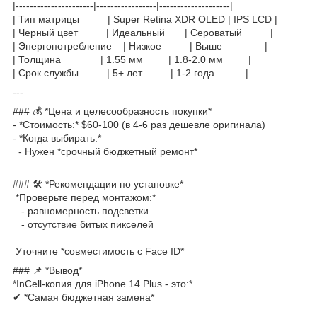
|----------------------|-----------------|--------------------|
| Тип матрицы | Super Retina XDR OLED | IPS LCD |
| Черный цвет | Идеальный | Сероватый |
| Энергопотребление | Низкое | Выше |
| Толщина | 1.55 мм | 1.8-2.0 мм |
| Срок службы | 5+ лет | 1-2 года |
---
### 💰 *Цена и целесообразность покупки*
- *Стоимость:* $60-100 (в 4-6 раз дешевле оригинала)
- *Когда выбирать:*
- Нужен *срочный бюджетный ремонт*
### 🛠 *Рекомендации по установке*
*Проверьте перед монтажом:*
- равномерность подсветки
- отсутствие битых пикселей
Уточните *совместимость с Face ID*
### 📌 *Вывод*
*InCell-копия для iPhone 14 Plus - это:*
✔ *Самая бюджетная замена*