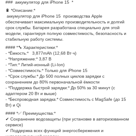
### аккумулятор для iPhone 15 *
🔋 *Описание:*
аккумулятор для iPhone 15 производства Apple
обеспечивает максимальную производительность и долгий
срок службы. Батарея разработана специально для этой
модели, гарантируя полную совместимость, безопасность и
стабильную работу системы.
#### *🔧 Характеристики:*
- *Ёмкость:* 3,877mAh (12,68 Вт·ч)
- *Напряжение:* 3,87 В
- *Тип:* Литий-ионный (Li-Ion)
- *Совместимость:* Только для iPhone 15
- *Срок службы:* До 500 полных циклов зарядки с
сохранением до 80% первоначальной ёмкости
- *Поддержка быстрой зарядки:* До 50% за 30 минут (с
адаптером 20 Вт и выше)
- *Беспроводная зарядка:* Совместимость с MagSafe (до 15
Вт) и Qi
#### *✅ Преимущества:*
✔ Сохранение водозащиты (при установке в авторизованном
сервисе)
✔ Поддержка всех функций энергосбережения и