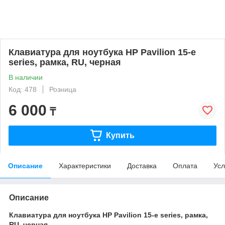
Клавиатура для ноутбука HP Pavilion 15-e
series, рамка, RU, черная
В наличии
Код: 478
Розница
6 000
₸
Купить
Описание
Характеристики
Доставка
Оплата
Усл
Описание
Клавиатура для ноутбука HP Pavilion 15-e series, рамка,
RU, черная