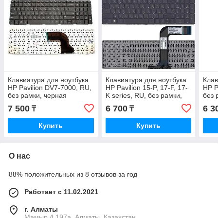
Клавиатура для ноутбука
Клавиатура для ноутбука
Клав
HP Pavilion DV7-7000, RU,
HP Pavilion 15-P, 17-F, 17-
HP P
без рамки, черная
K series, RU, без рамки,
без 
7 500
6 700
6 3
₸
₸
Купить
Купить
О нас
88% положительных из 8 отзывов за год
Работает с 11.02.2021
г. Алматы
Мамыр 4 197а, Алматы, Казахстан