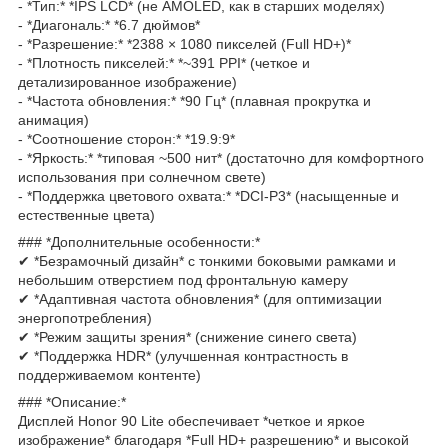
- *Тип:* *IPS LCD* (не AMOLED, как в старших моделях)
- *Диагональ:* *6.7 дюймов*
- *Разрешение:* *2388 × 1080 пикселей (Full HD+)*
- *Плотность пикселей:* *~391 PPI* (четкое и
детализированное изображение)
- *Частота обновления:* *90 Гц* (плавная прокрутка и
анимация)
- *Соотношение сторон:* *19.9:9*
- *Яркость:* *типовая ~500 нит* (достаточно для комфортного
использования при солнечном свете)
- *Поддержка цветового охвата:* *DCI-P3* (насыщенные и
естественные цвета)
### *Дополнительные особенности:*
✔ *Безрамочный дизайн* с тонкими боковыми рамками и
небольшим отверстием под фронтальную камеру
✔ *Адаптивная частота обновления* (для оптимизации
энергопотребления)
✔ *Режим защиты зрения* (снижение синего света)
✔ *Поддержка HDR* (улучшенная контрастность в
поддерживаемом контенте)
### *Описание:*
Дисплей Honor 90 Lite обеспечивает *четкое и яркое
изображение* благодаря *Full HD+ разрешению* и высокой