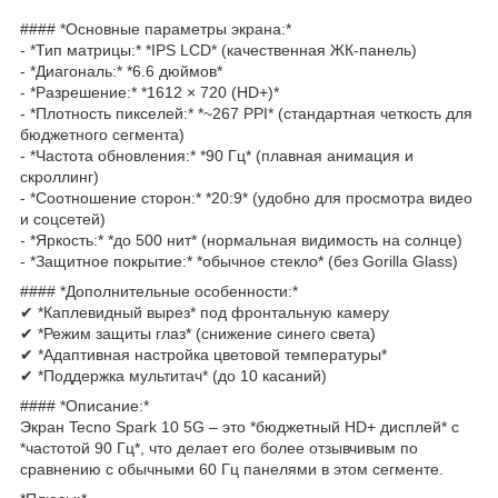
#### *Основные параметры экрана:*
- *Тип матрицы:* *IPS LCD* (качественная ЖК-панель)
- *Диагональ:* *6.6 дюймов*
- *Разрешение:* *1612 × 720 (HD+)*
- *Плотность пикселей:* *~267 PPI* (стандартная четкость для
бюджетного сегмента)
- *Частота обновления:* *90 Гц* (плавная анимация и
скроллинг)
- *Соотношение сторон:* *20:9* (удобно для просмотра видео
и соцсетей)
- *Яркость:* *до 500 нит* (нормальная видимость на солнце)
- *Защитное покрытие:* *обычное стекло* (без Gorilla Glass)
#### *Дополнительные особенности:*
✔ *Каплевидный вырез* под фронтальную камеру
✔ *Режим защиты глаз* (снижение синего света)
✔ *Адаптивная настройка цветовой температуры*
✔ *Поддержка мультитач* (до 10 касаний)
#### *Описание:*
Экран Tecno Spark 10 5G – это *бюджетный HD+ дисплей* с
*частотой 90 Гц*, что делает его более отзывчивым по
сравнению с обычными 60 Гц панелями в этом сегменте.