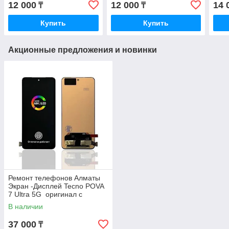
12 000
12 000
14 
₸
₸
Купить
Купить
Акционные предложения и новинки
Ремонт телефонов Алматы
Экран -Дисплей Tecno POVA
7 Ultra 5G оригинал с
Гарантией
В наличии
37 000
₸