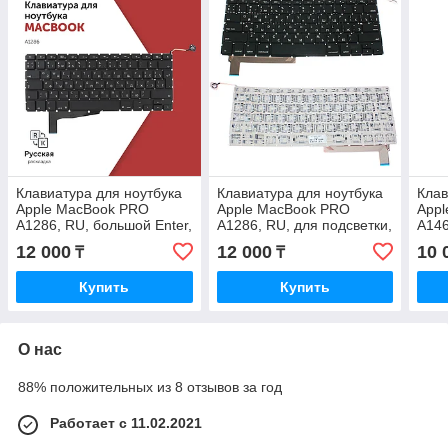
Клавиатура для ноутбука
Клавиатура для ноутбука
Клав
Apple MacBook PRO
Apple MacBook PRO
Appl
A1286, RU, большой Enter,
A1286, RU, для подсветки,
A146
для подсветки, черная
горизонтальный Enter,
Ente
12 000
12 000
10 
₸
₸
черная
чер
Купить
Купить
О нас
88% положительных из 8 отзывов за год
Работает с 11.02.2021