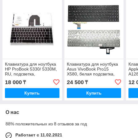
Клавиатура для ноутбука
Клавиатура для ноутбука
Клав
HP ProBook 5330/ 5330M,
Asus VivoBook Pro15
App
RU, подсветка,
X580, белая подсветка,
A128
серебристая
без рамки, черная
для 
18 000
24 500
12 
₸
₸
Купить
Купить
О нас
88% положительных из 8 отзывов за год
Работает с 11.02.2021