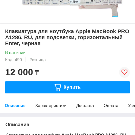
Клавиатура для ноутбука Apple MacBook PRO
A1286, RU, для подсветки, горизонтальный
Enter, черная
В наличии
Код: 490
Розница
12 000
₸
Купить
Описание
Характеристики
Доставка
Оплата
Усл
Описание
Клавиатура для ноутбука Apple MacBook PRO A1286, RU,