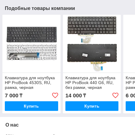
Подобные товары компании
Клавиатура для ноутбука
Клавиатура для ноутбука
Клав
HP ProBook 4530S, RU,
HP ProBook 440 G6, RU,
HP P
рамка, черная
без рамки, черная
рамк
7 000
14 000
6 0
₸
₸
Купить
Купить
О нас