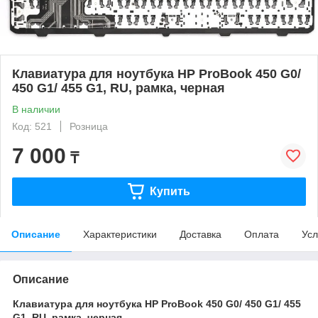
Клавиатура для ноутбука HP ProBook 450 G0/
450 G1/ 455 G1, RU, рамка, черная
В наличии
Код: 521
Розница
7 000
₸
Купить
Описание
Характеристики
Доставка
Оплата
Усл
Описание
Клавиатура для ноутбука HP ProBook 450 G0/ 450 G1/ 455
G1, RU, рамка, черная