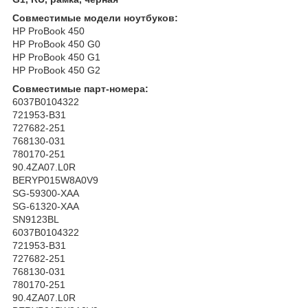
Совместимые модели ноутбуков:
HP ProBook 450
HP ProBook 450 G0
HP ProBook 450 G1
HP ProBook 450 G2
Совместимые парт-номера:
6037B0104322
721953-B31
727682-251
768130-031
780170-251
90.4ZA07.L0R
BERYP015W8A0V9
SG-59300-XAA
SG-61320-XAA
SN9123BL
6037B0104322
721953-B31
727682-251
768130-031
780170-251
90.4ZA07.L0R