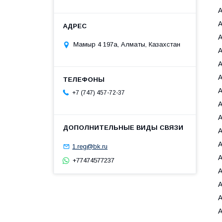
A
A
Мамыр 4 197а, Алматы, Казахстан
+7 (747) 457-72-37
1.reg@bk.ru
A
+77474577237