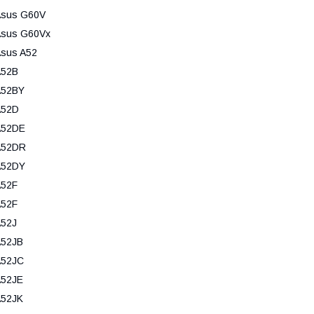
Asus G60V
sus G60Vx
sus A52
A52B
A52BY
A52D
A52DE
A52DR
A52DY
A52F
A52F
52J
A52JB
A52JC
A52JE
A52JK